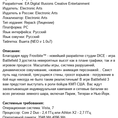
Разработчик: EA Digital Illusions Creative Entertainment
Издатель: Electronic Arts
Издатель в России: Electronic Arts
Локализатор: Electronic Arts
Тип издания: Repack (Лицензии)
Платформа: PC
Язык интерфейса: Русский
Язык озвучки: Русский
Таблетка: Вшита (NEO.v 1.0u7)
Описание:
Благодаря ядру Frostbite™ - новейшей разработке студии DICE - игра
Battlefield 3 достигла невероятных высот как в плане графики, так и в
игровом процессе. Масштабы игры, система разрушений,
динамическое озвучивание, «живая» анимация персонажей... Свист
пуль над головой, трясущиеся стены, грохот взрывов - погружение в
бой еще никогда не было таким реалистичным! В игре Battlefield 3
вам предстоит выступать в роли бойцов КМП США. Вас ждут
захватывающая индивидуальная кампания и сетевые баталии во
всех регионах земного шара, включая Париж, Тегеран и Нью-Йорк.
Системные требования:
Операционная система: Vista, 7
Процессор: Core 2 Duo - 2,4 ГГц или Athlon X2 - 2,7 ГГц
Оперативной памяти: 2048 Мб 4096 Мб