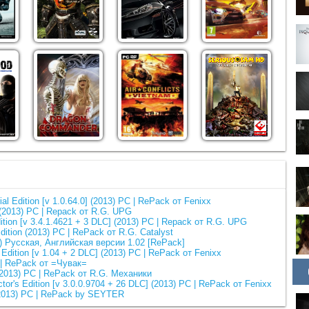
al Edition [v 1.0.64.0] (2013) PC | RePack от Fenixx
0] (2013) PC | Repack от R.G. UPG
dition [v 3.4.1.4621 + 3 DLC] (2013) РС | Repack от R.G. UPG
Edition (2013) PC | RePack от R.G. Catalyst
013) Русская, Английская версии 1.02 [RePack]
s Edition [v 1.04 + 2 DLC] (2013) РС | RePack от Fenixx
C | RePack от =Чувак=
n (2013) PC | RePack от R.G. Механики
ctor's Edition [v 3.0.0.9704 + 26 DLC] (2013) PC | RePack от Fenixx
(2013) PC | RePack by SEYTER