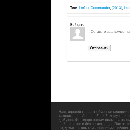
Теги:
Lmfao
,
Commander
,
(2013)
,
Imp
Войдите:
Отправить
Наш, игровой торрент обменник содержит 
тающих на ос Android. Если Вам скучно ил
дый день благодаря нашим пользователям,
но бесплатно и без регистрации. Посетит
сы, делитесь опытом и знаниями в област