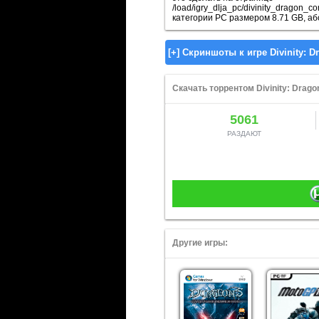
/load/igry_dlja_pc/divinity_dragon
категории PC размером 8.71 GB, аб
Скачать торрентом Divinity: Drago
5061
РАЗДАЮТ
Другие игры: