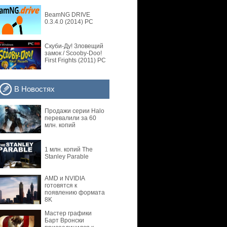
BeamNG DRIVE
0.3.4.0 (2014) PC
Скуби-Ду! Зловещий
замок / Scooby-Doo!
First Frights (2011) PC
В Новостях
Продажи серии Halo
перевалили за 60
млн. копий
1 млн. копий The
Stanley Parable
AMD и NVIDIA
готовятся к
появлению формата
8K
Мастер графики
Барт Вронски