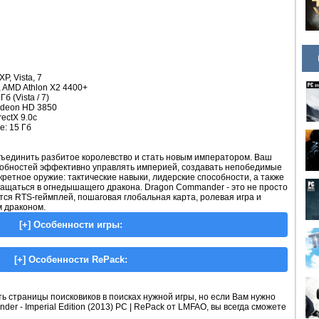
, Vista, 7
, AMD Athlon X2 4400+
б (Vista / 7)
adeon HD 3850
ectX 9.0c
е: 15 Гб
объединить разбитое королевство и стать новым императором. Ваш
особностей эффективно управлять империей, создавать непобедимые
кретное оружие: тактические навыки, лидерские способности, а также
ащаться в огнедышащего дракона. Dragon Commander - это не просто
ются RTS-геймплей, пошаговая глобальная карта, ролевая игра и
 драконом.
 страницы поисковиков в поисках нужной игры, но если Вам нужно
nder - Imperial Edition (2013) PC | RePack от LMFAO, вы всегда сможете