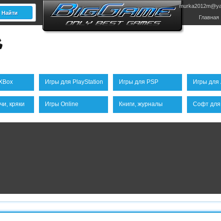
murka2012m@ya
Главная
XBox
Игры для PlayStation
Игры для PSP
Игры для 
чи, кряки
Игры Online
Книги, журналы
Софт для