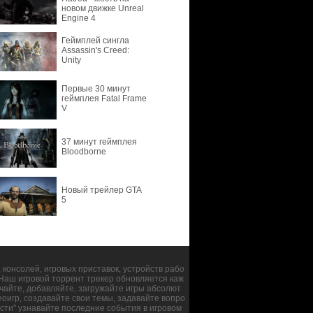
новом движке Unreal
Engine 4
Геймплей сингла
Assassin's Creed:
Unity
Первые 30 минут
геймплея Fatal Frame
V
37 минут геймплея
Bloodborne
Новый трейлер GTA
5
консолей, игровых приставок, устройств рабо
. Наш игровой торрент трекер обновляется каж
чайте, добавляйте, загружайте игры абсолют
оигр, создавайте свои темы, задавайте вопро
сти" узнавайте последние события в игровом