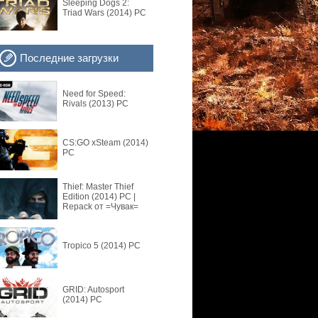
Sleeping Dogs 2:
Triad Wars (2014) PC
Последние загрузки
Need for Speed:
Rivals (2013) PC
CS:GO xSteam (2014)
PC
Thief: Master Thief
Edition (2014) PC |
Repack от =Чувак=
Tropico 5 (2014) PC
GRID: Autosport
(2014) PC