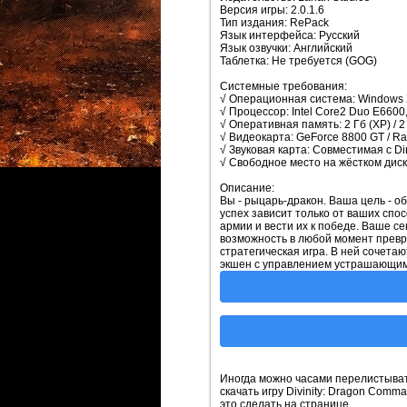
Версия игры: 2.0.1.6
Тип издания: RePack
Язык интерфейса: Русский
Язык озвучки: Английский
Таблетка: Не требуется (GOG)
Системные требования:
√ Операционная система: Windows XP
√ Процессор: Intel Core2 Duo E6600
√ Оперативная память: 2 Гб (XP) / 2 Г
√ Видеокарта: GeForce 8800 GT / R
√ Звуковая карта: Совместимая с Dir
√ Свободное место на жёстком диск
Описание:
Вы - рыцарь-дракон. Ваша цель - 
успех зависит только от ваших сп
армии и вести их к победе. Ваше се
возможность в любой момент превр
стратегическая игра. В ней сочета
экшен с управлением устрашающим
Иногда можно часами перелистывать
скачать игру Divinity: Dragon Comma
это сделать на странице