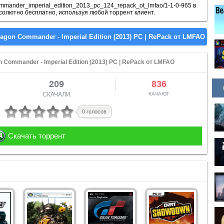
_commander_imperial_edition_2013_pc_124_repack_ot_lmfao/1-1-0-965 в
солютно бесплатно, используя любой торрент клиент.
n Commander - Imperial Edition (2013) PC | RePack от LMFAO
209
836
СКАЧАЛИ
КАЧАЮТ
0 голосов
Скачать торрент