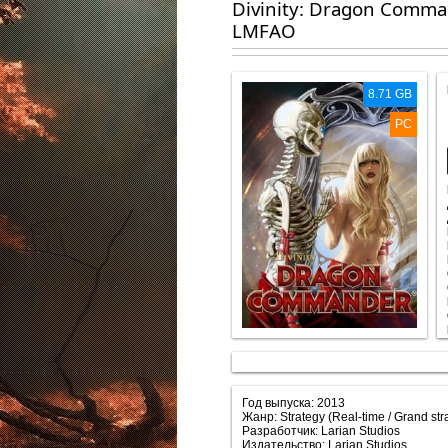
Divinity: Dragon Comman
LMFAO
8.71 GB
PC
Год выпуска: 2013
Жанр: Strategy (Real-time / Grand st
Разработчик: Larian Studios
Издательство: Larian Studios