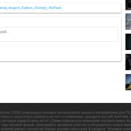
erial
,
dragon
,
Edition
,
Divinity:
,
RePack
более 10000 уникальных игровых хитов разного жанра и направления для ПК, 
и просто захотелось поиграть во что-то новенькое, заходите на сайт БигГейм
 которые каждый день хотят с Вами поделиться новинками игрового мира. Ка
е наш игровой форум, принимайте активное участие в обсуждениях новых виде
и комлектующих запчастей Ваших игровых монстров. В разделе "Игровые ново