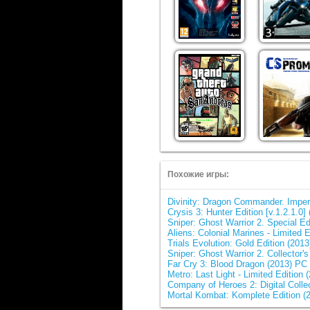
Похожие игры:
Divinity: Dragon Commander. Imperi
Crysis 3: Hunter Edition [v.1.2.1.
Sniper: Ghost Warrior 2. Special E
Aliens: Colonial Marines - Limited 
Trials Evolution: Gold Edition (2
Sniper: Ghost Warrior 2. Collector'
Far Cry 3: Blood Dragon (2013) P
Metro: Last Light - Limited Editio
Company of Heroes 2: Digital Colle
Mortal Kombat: Komplete Edition 