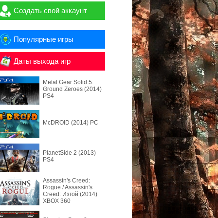
Создать свой аккаунт
Популярные игры
Даты выхода игр
Metal Gear Solid 5:
Ground Zeroes (2014)
PS4
McDROID (2014) PC
PlanetSide 2 (2013)
PS4
Assassin's Creed:
Rogue / Assassin's
Creed: Изгой (2014)
XBOX 360