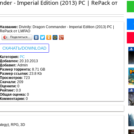
der - Imperial Edition (2013) PC | RePack от
Название:
Divinity: Dragon Commander - Imperial Edition (2013) PC |
RePack от LMFAO
Поделиться…
СКАЧАТЬ/DOWNLOAD
Категория:
PC
Добавлен:
20.10.2013
Добавил:
Admin
Размер торрента:
8.71 GB
Размер ссылки:
23.8 Kb
Просмотров:
723
Скачали:
209
Оценили:
0
Рейтинг:
0.0
Общая оценка:
0
Комментарии:
0
Рейтинг:
0.0
/
5
из
0
rategy), RPG, 3D