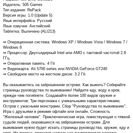
Издатель: 505 Games
Тип издания: RePack
Версия игры: 1.0 (Update 5)
Язык интерфейса: Русский
Язык озвучки: Английский
Таблетка: Вылечено (ALI213)
⇛ Операционная система: Windows XP / Windows Vista / Windows 7 /
Windows 8
⇛ Процессор: Двухъядерный Intel или AMD с тактовой частотой 2.8
ГГц.
⇛ Оперативная память: 4 Гб
⇛ Видеокарта: Ati 5700 series или NVIDIA GeForce GT240
⇛ Свободное место на жестком диске: 3.2 Гб
Вы оказываетесь на заброшенном острове. Как выжить? Собирайте
страницы руководства по выживанию! Найдите еду, воду и кров,
прежде чем погибнете. Создавайте более 100 видов оружия и
инструментов: Три персонажа с уникальными характеристиками,
Остров с ужасными монстрами, Сбор "Руководства по выживанию",
Игра с друзьями в режиме офлайн или онлайн, Сложность
"Железный человек". Приключенческая игра, повествующая о тяжкой
судьбе людей, оказавшихся на заброшенном острове. Для
выживания нужно будет искать страницы руководства, оружие, еду и
кров. На помощь приходит уникальная внутриигровая система