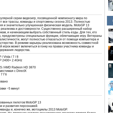
пулярной серии видеоигр, посвященной чемпионату мира по
ят все трассы, команды и спортсмены сезона 2013. Полностью
я и значительно улучшенная физическая модель. MotoGP 13
 реализма и достоверности. Существенно расширенный набор
кам, и начинающим выбрать собственный стиль езды. Для тех, кто
, предусмотрены специальные функции, облегчающие игру. Ветераны
листичности, могут полностью отказаться от помощи компьютера и
астерство. В режиме карьеры реализована возможность совместной
й игрок может включиться в гонку на правах участника команды и
держания лидерства.
Vista / 7 / 8
 XP 2400+ 2.4GHz
GS / AMD Radeon HD 3870
местимая с DirectX
 7 Гб
овано
овки ~5 минут
лованных пилотов MotoGP 13
и и развития персонажей.
манды и, конечно же, мотоциклы 2013 MotoGP.