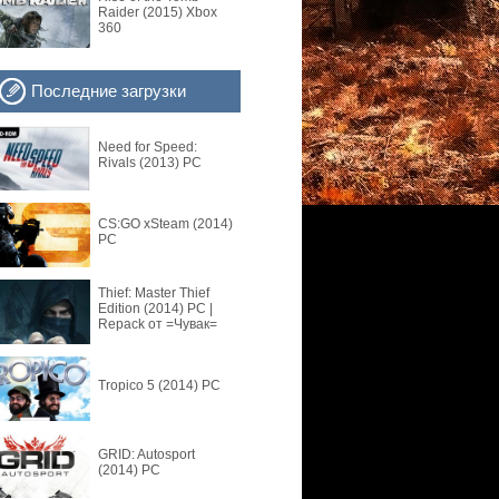
Raider (2015) Xbox
360
Последние загрузки
Need for Speed:
Rivals (2013) PC
CS:GO xSteam (2014)
PC
Thief: Master Thief
Edition (2014) PC |
Repack от =Чувак=
Tropico 5 (2014) PC
GRID: Autosport
(2014) PC