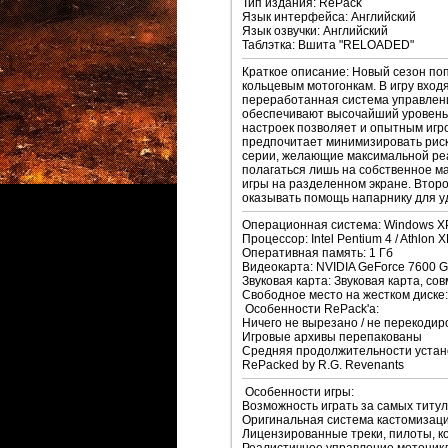
Тип издания: RePack
Язык интерфейса: Английский
Язык озвучки: Английский
Таблэтка: Вшита "RELOADED"
Краткое описание: Новый сезон по
кольцевым мотогонкам. В игру вход
переработанная система управлени
обеспечивают высочайший уровень
настроек позволяет и опытным игро
предпочитает минимизировать риск
серии, желающие максимальной реа
полагаться лишь на собственное м
игры на разделенном экране. Второ
оказывать помощь напарнику для у
Операционная система: Windows XP / 
Процессор: Intel Pentium 4 / Athlon
Оперативная память: 1 Гб
Видеокарта: NVIDIA GeForce 7600 
Звуковая карта: Звуковая карта, сов
Свободное место на жестком диске:
Особенности RePack'a:
Ничего не вырезано / не перекодир
Игровые архивы перепакованы
Средняя продолжительности устан
RePacked by R.G. Revenants
Особенности игры:
Возможность играть за самых титу
Оригинальная система кастомизаци
Лицензированные треки, пилоты, ко