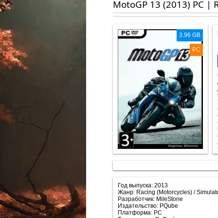
MotoGP 13 (2013) PC | 
3.96 GB
PC
Год выпуска: 2013
Жанр: Racing (Motorcycles) / Simulato
Разработчик: MileStone
Издательство: PQube
Платформа: PC