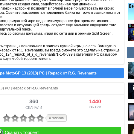
ами. На движение каждого транспортного средства влияют более
итывается каждая сила, задействованная при движении.
ибкой настройки позволит в полной мере почувствовать на своих
а. Оцените, как меняется поведение байка на трэке в зависимости от
в.
жок, придавшей игре недостижимую ранее фотореалистичность.
пилотов и окружающей среды создаст еще большее ощущение того,
 виртуальной гонке.
сь со своими друзьями, играя по сети или в режиме Split Screen.
 страницы поисковиков в поисках нужной игры, но если Вам нужно
 Repack от R.G. Revenants, вы всегда сможете это сделать на странице
_pc_124_repack_ot_r_g_revenants/1-1-0-599 в категории PC размером
ользуя любой торрент клиент.
3) PC | Repack от R.G. Revenants
360
1440
СКАЧАЛИ
КАЧАЮТ
0 голосов
Скачать торрент