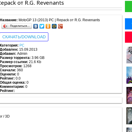
Repack от R.G. Revenants
Название:
MotoGP 13 (2013) PC | Repack от R.G. Revenants
Поделиться…
СКАЧАТЬ/DOWNLOAD
Категория:
PC
Добавлен:
15.09.2013
Добавил:
Admin
Размер торрента:
3.96 GB
Размер ссылки:
21.6 Kb
Просмотров:
1268
Скачали:
360
Оценили:
0
Рейтинг:
0.0
Общая оценка:
0
Комментарии:
0
Рейтинг:
0.0
/
5
из
0
r / 3D