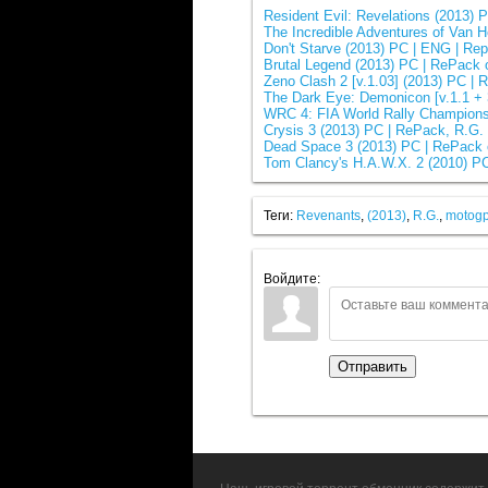
Resident Evil: Revelations (2013)
The Incredible Adventures of Van 
Don't Starve (2013) PC | ENG | Re
Brutal Legend (2013) PC | RePack
Zeno Clash 2 [v.1.03] (2013) PC |
The Dark Eye: Demonicon [v.1.1 +
WRC 4: FIA World Rally Champions
Crysis 3 (2013) PC | RePack, R.G.
Dead Space 3 (2013) PC | RePack
Tom Clancy's H.A.W.X. 2 (2010) P
Теги:
Revenants
,
(2013)
,
R.G.
,
motog
Войдите:
Отправить