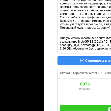
Реалистичное управление мотоцикл
трехсот различных параметров. Уч
Возможность совершенствования и г
плечах всю тяжесть работы инженер
изменения тех или иных параметро
С ног сшибателый графический дви
Высокая детализация мотоциклов, 
что вы участвуете в реальной, а не
Потрясный мультиплеер. Соревнуйте
Иногда можно часами перелистывать
скачать игру MotoGP 13 (2013) PC |
/load/igry_dlja_pc/motogp_13_2013
3.96 GB, абсолютно бесплатно, исп
Скачать торрентом MotoGP 13 (201
8876
РАЗДАЮТ