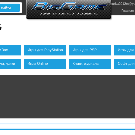
murka2012m@ya
Главная
XBox
Игры для PlayStation
Игры для PSP
Игры для 
чи, кряки
Игры Online
Книги, журналы
Софт для