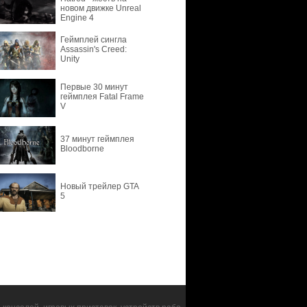
новом движке Unreal
Engine 4
Геймплей сингла
Assassin's Creed:
Unity
Первые 30 минут
геймплея Fatal Frame
V
37 минут геймплея
Bloodborne
Новый трейлер GTA
5