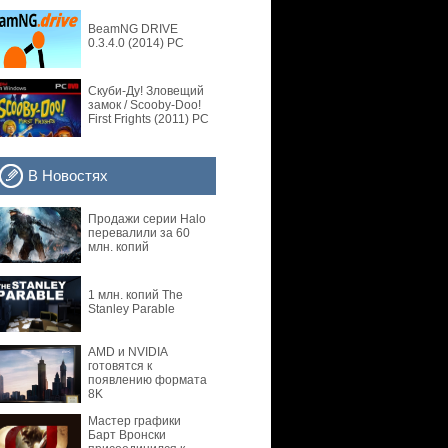
BeamNG DRIVE
0.3.4.0 (2014) PC
Скуби-Ду! Зловещий
замок / Scooby-Doo!
First Frights (2011) PC
В Новостях
Продажи серии Halo
перевалили за 60
млн. копий
1 млн. копий The
Stanley Parable
AMD и NVIDIA
готовятся к
появлению формата
8K
Мастер графики
Барт Вронски