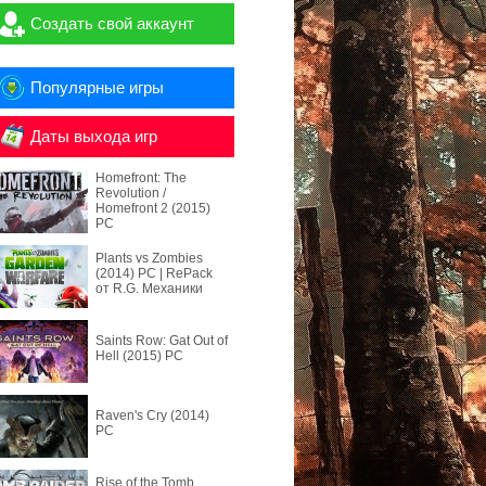
Создать свой аккаунт
Популярные игры
Даты выхода игр
Homefront: The
Revolution /
Homefront 2 (2015)
PC
Plants vs Zombies
(2014) PC | RePack
от R.G. Механики
Saints Row: Gat Out of
Hell (2015) PC
Raven's Cry (2014)
PC
Rise of the Tomb