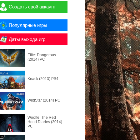
Создать свой аккаунт
Популярные игры
Даты выхода игр
Elite: Dangerous
(2014) PC
Knack (2013) PS4
WildStar (2014) PC
Woolfe: The Red
Hood Diaries (2014)
PC