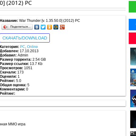
0] (2012) PC
Название:
Wаr Thunder [v. 1.35.50.0] (2012) PC
Поделиться…
СКАЧАТЬ/DOWNLOAD
Категория:
PC
,
Online
Добавлен:
17.10.2013
Добавил:
Admin
Размер торрента:
2.54 GB
Размер ссылки:
13.7 Kb
Просмотров:
1051
Скачали:
173
Оценили:
1
Рейтинг:
5.0
Общая оценка:
5
Комментарии:
0
Рейтинг:
5.0
/
5
из
1
енная MMO игра