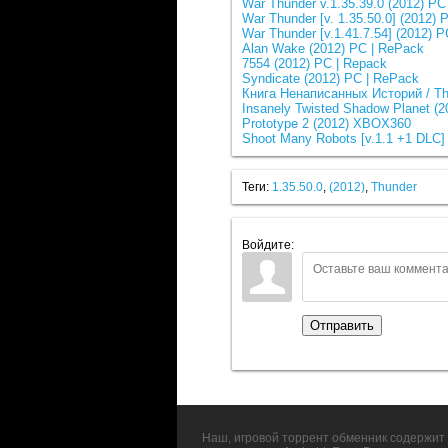
War Thunder v.1.35.39.0 (2012) PC
Wаr Тhunder [v. 1.35.50.0] (2012) 
War Thunder [v.1.41.7.54] (2012) 
Alan Wake (2012) PC | RePack
7554 (2012) PC | Repack
Syndicate (2012) PC | RePack
Книга Ненаписанных Историй / The
Insanely Twisted Shadow Planet (2
Prototype 2 (2012) XBOX360
Shoot Many Robots [v.1.1 +1 DLC]
Теги:
1.35.50.0
,
(2012)
,
Thunder
Войдите:
Отправить
Наш, игровой торрент обменник содержит 