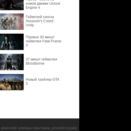
новом движке Unreal
Engine 4
Геймплей сингла
Assassin's Creed:
Unity
Первые 30 минут
геймплея Fatal Frame
V
37 минут геймплея
Bloodborne
Новый трейлер GTA
5
консолей, игровых приставок, устройств рабо