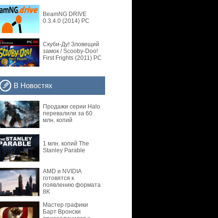
BeamNG DRIVE
0.3.4.0 (2014) PC
Скуби-Ду! Зловещий
замок / Scooby-Doo!
First Frights (2011) PC
В Новостях
Продажи серии Halo
перевалили за 60
млн. копий
1 млн. копий The
Stanley Parable
AMD и NVIDIA
готовятся к
появлению формата
8K
Мастер графики
Барт Вронски