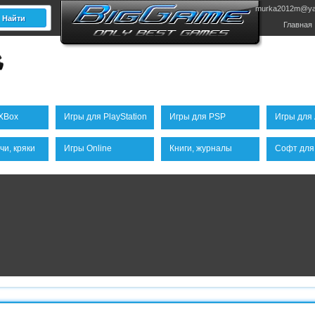
murka2012m@ya
Главная
XBox
Игры для PlayStation
Игры для PSP
Игры для 
чи, кряки
Игры Online
Книги, журналы
Софт для