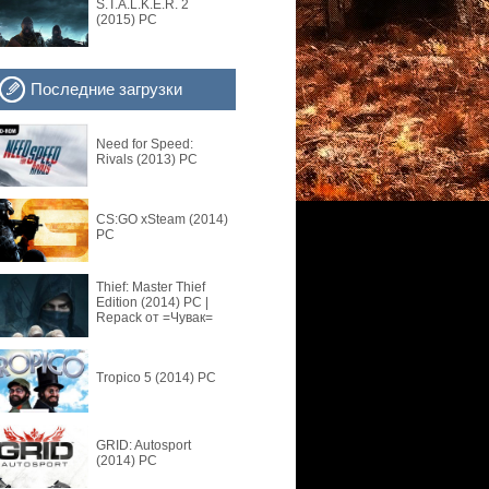
S.T.A.L.K.E.R. 2
(2015) PC
Последние загрузки
Need for Speed:
Rivals (2013) PC
CS:GO xSteam (2014)
PC
Thief: Master Thief
Edition (2014) PC |
Repack от =Чувак=
Tropico 5 (2014) PC
GRID: Autosport
(2014) PC