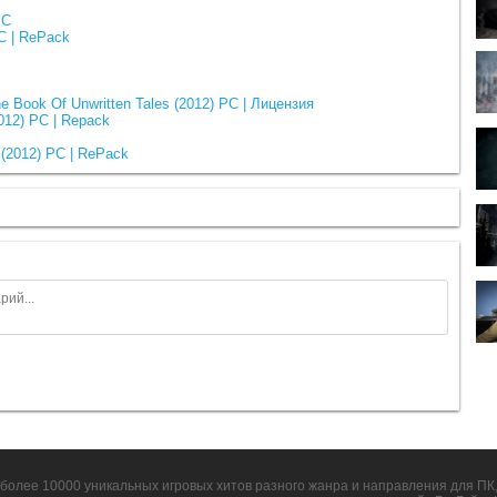
PC
PC | RePack
 Book Of Unwritten Tales (2012) PC | Лицензия
012) PC | Repack
 (2012) PC | RePack
более 10000 уникальных игровых хитов разного жанра и направления для ПК, 