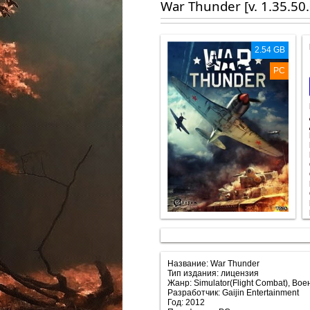
Wаr Thunder [v. 1.35.50.
2.54 GB
PC
Название: Wаr Thunder
Тип издания: лицензия
Жанр: Simulator(Flight Combat), Во
Разработчик: Gaijin Entertainment
Год: 2012