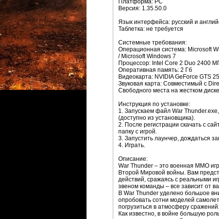
Платформа: PC
Версия: 1.35.50.0
Язык интерфейса: русский и англий
Таблетка: не требуется
Системные требования:
Операционная система: Microsoft Wi
/ Microsoft Windows 7
Процессор: Intel Core 2 Duo 2400 М
Оперативная память: 2 Гб
Видеокарта: NVIDIA GeForce GTS 2
Звуковая карта: Совместимый с Dire
Свободного места на жестком диске
Инструкция по установке:
1. Запускаем файл Wаr Thunder.exe
(доступно из установщика).
2. После регистрации скачать с сай
папку с игрой.
3. Запустить лаунчер, дождаться за
4. Играть.
Описание:
Wаr Thunder – это военная ММО иг
Второй Мировой войны. Вам предсто
действий, сражаясь с реальными иг
звеном команды – все зависит от ва
В Wаr Thunder уделено большое вни
опробовать сотни моделей самолет
погрузиться в атмосферу сражений
Как известно, в войне большую роль