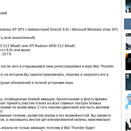
ский
ndows XP SP3 c библиотекой DirectX 9.0c / Microsoft Windows Vista SP1
Гц (или аналогичный)
50 512 Мбайт или ATI Radeon 4850 512 Мбайт
ct x 9.0с или выше
: 10 Гб
, после чего в открывшемся окне регистрируемся в игре Wаr Thunder
та, на котором Вы зарегистрировались, лаунчер и загрузить его в
грузки обновлений и полной установки игры.
ра, посвященная боевой авиации, бронетехнике и флоту времен
ит принять участие в боях на всех главных театрах боевых
роками по всему миру. Стать героем-одиночкой или быть крепким
с!
мание технике, развитию игрока и его возможностей. Вы сможете
ов, а оказавшись внутри детализированной кабины, максимально
.
 играла не только авиация, поэтому в Wаr Thunder будет