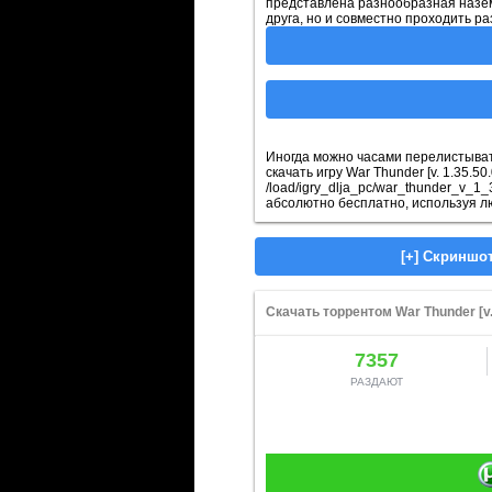
представлена разнообразная наземн
друга, но и совместно проходить р
Иногда можно часами перелистывать
скачать игру Wаr Thunder [v. 1.35.5
/load/igry_dlja_pc/war_thunder_v_1
абсолютно бесплатно, используя л
Скачать торрентом Wаr Thunder [v. 
7357
РАЗДАЮТ