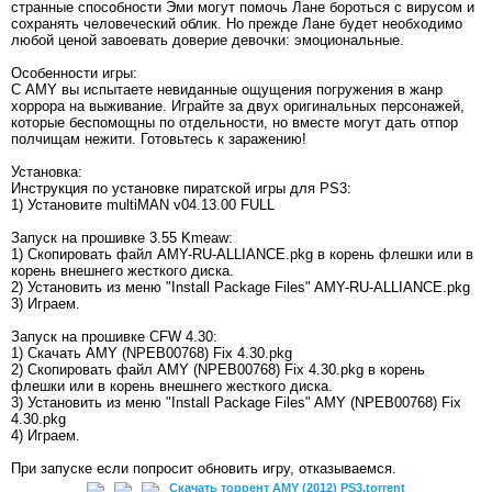
странные способности Эми могут помочь Лане бороться с вирусом и
сохранять человеческий облик. Но прежде Лане будет необходимо
любой ценой завоевать доверие девочки: эмоциональные.
Особенности игры:
С AMY вы испытаете невиданные ощущения погружения в жанр
хоррора на выживание. Играйте за двух оригинальных персонажей,
которые беспомощны по отдельности, но вместе могут дать отпор
полчищам нежити. Готовьтесь к заражению!
Установка:
Инструкция по установке пиратской игры для PS3:
1) Установите multiMAN v04.13.00 FULL
Запуск на прошивке 3.55 Kmeaw:
1) Скопировать файл AMY-RU-ALLIANCE.pkg в корень флешки или в
корень внешнего жесткого диска.
2) Установить из меню "Install Package Files" AMY-RU-ALLIANCE.pkg
3) Играем.
Запуск на прошивке CFW 4.30:
1) Скачать AMY (NPEB00768) Fix 4.30.pkg
2) Скопировать файл AMY (NPEB00768) Fix 4.30.pkg в корень
флешки или в корень внешнего жесткого диска.
3) Установить из меню "Install Package Files" AMY (NPEB00768) Fix
4.30.pkg
4) Играем.
При запуске если попросит обновить игру, отказываемся.
Скачать торрент AMY (2012) PS3.torrent