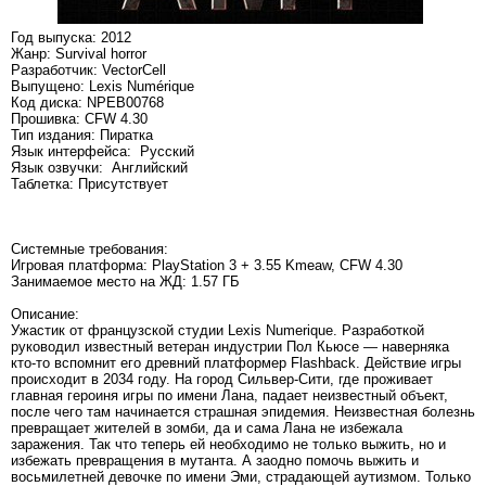
Год выпуска: 2012
Жанр: Survival horror
Разработчик: VectorCell
Выпущено: Lexis Numérique
Код диска: NPEB00768
Прошивка: CFW 4.30
Тип издания: Пиратка
Язык интерфейса: Русский
Язык озвучки: Английский
Таблетка: Присутствует
Системные требования:
Игровая платформа: PlayStation 3 + 3.55 Kmeaw, CFW 4.30
Занимаемое место на ЖД: 1.57 ГБ
Описание:
Ужастик от французской студии Lexis Numerique. Разработкой
руководил известный ветеран индустрии Пол Кьюсе — наверняка
кто-то вспомнит его древний платформер Flashback. Действие игры
происходит в 2034 году. На город Сильвер-Сити, где проживает
главная героиня игры по имени Лана, падает неизвестный объект,
после чего там начинается страшная эпидемия. Неизвестная болезнь
превращает жителей в зомби, да и сама Лана не избежала
заражения. Так что теперь ей необходимо не только выжить, но и
избежать превращения в мутанта. А заодно помочь выжить и
восьмилетней девочке по имени Эми, страдающей аутизмом. Только