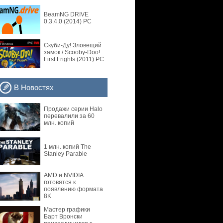
BeamNG DRIVE
0.3.4.0 (2014) PC
Скуби-Ду! Зловещий
замок / Scooby-Doo!
First Frights (2011) PC
В Новостях
Продажи серии Halo
перевалили за 60
млн. копий
1 млн. копий The
Stanley Parable
AMD и NVIDIA
готовятся к
появлению формата
8K
Мастер графики
Барт Вронски