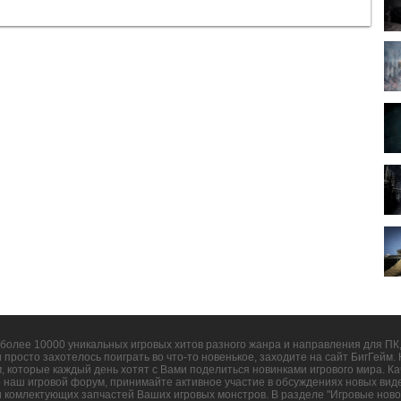
более 10000 уникальных игровых хитов разного жанра и направления для ПК, 
и просто захотелось поиграть во что-то новенькое, заходите на сайт БигГейм
 которые каждый день хотят с Вами поделиться новинками игрового мира. Ка
е наш игровой форум, принимайте активное участие в обсуждениях новых виде
и комлектующих запчастей Ваших игровых монстров. В разделе "Игровые ново