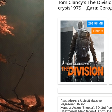
Tom Clancy's The Divisi
crysis1979 | Дата: Сего
291.98 MB
Trailers
Разработчик: Ubisoft Massive
Издатель: Ubisoft
Жанры: Action (Shooter), 3D, 3rd Per
Платформа PlayStation 4, Xbox One