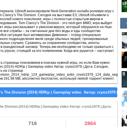
ериала: Ubisoft анонсировали Next-Generation онлайн ролевую игру с
lancy’s The Division. Сегодня на выставке Е3, Ubisoft объявили о
онсолей нового поколения, игры с полностью открытым миром и
дования. Tom Clancy’s The Division - это next-gen ММО, игра выйдет
жет игры рассказывает о ужасном вирусе, который обрушился на Нью-
оя все службы – за считанные дни без воды и еды сообщество
шейся ситуации был активирован Дивизион – отряд специально
анного подразделения жили среди обычных людей, тренированные
альных случаях. Сражаясь за сохранение сообщества, агенты
в грандиозный заговор. Теперь им необходимо не только сражаться с
ть угрозе, стоящей за его появлением. Когда все рушится – наступает
 страницы поисковиков в поисках нужной игры, но если Вам нужно
on (2014) HDRip | Gameplay video Автор: crysis1979 | Дата: Сегодня,
ть на странице
_division_2014_hdrip_124_gameplay_video_avtor_crysis1979_124_data_segodnja
ром 291.98 MB, абсолютно бесплатно, используя любой торрент клиент.
e Division (2014) HDRip | Gameplay video Автор: crysis1979 | Дата:
716
2864