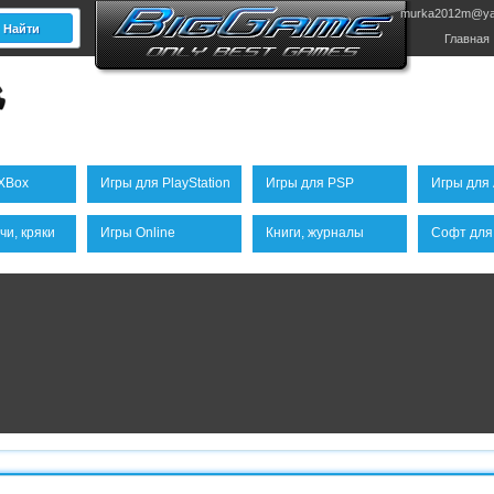
murka2012m@ya
Главная
XBox
Игры для PlayStation
Игры для PSP
Игры для 
чи, кряки
Игры Online
Книги, журналы
Софт для