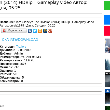
on (2014) HDRip | Gameplay video Автор:
дня, 05:25
Название:
Tom Clancy's The Division (2014) HDRip | Gameplay video
Автор: crysis1979 | Дата: Сегодня, 05:25
Поделиться…
СКАЧАТЬ/DOWNLOAD
Категория:
Trailers
Добавлен:
12.06.2013
Добавил:
Admin
Размер торрента:
291.98 MB
Размер ссылки:
11.9 Kb
Просмотров:
1676
Скачали:
716
Оценили:
1
Рейтинг:
5.0
Общая оценка:
5
Комментарии:
0
Рейтинг:
5.0
/
5
из
1
son