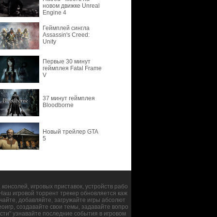
новом движке Unreal
Engine 4
Геймплей сингла
Assassin's Creed:
Unity
Первые 30 минут
геймплея Fatal Frame
V
37 минут геймплея
Bloodborne
Новый трейлер GTA
5
консолей, игровых приставок, устройств рабо
. Наш игровой торрент трекер обновляется каж
чайте, добавляйте, загружайте игры абсолют
оигр, создавайте свои темы, задавайте вопро
сти" узнавайте последние события в игровом