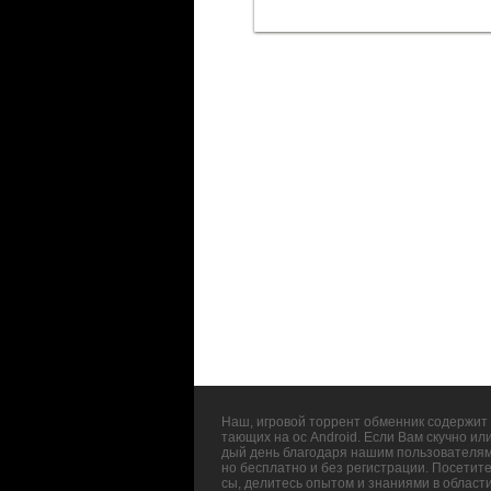
Наш, игровой торрент обменник содержит 
тающих на ос Android. Если Вам скучно ил
дый день благодаря нашим пользователям,
но бесплатно и без регистрации. Посетит
сы, делитесь опытом и знаниями в област