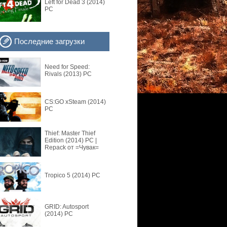
Left for Dead 3 (2014)
PC
Последние загрузки
Need for Speed:
Rivals (2013) PC
CS:GO xSteam (2014)
PC
_05_25/9-
Thief: Master Thief
Edition (2014) PC |
Repack от =Чувак=
Tropico 5 (2014) PC
GRID: Autosport
(2014) PC