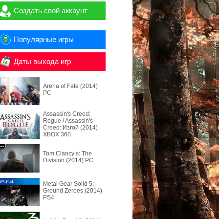
Создать свой аккаунт
Популярные игры
Даты выхода игр
Arena of Fate (2014)
PC
Assassin's Creed:
Rogue / Assassin's
Creed: Изгой (2014)
XBOX 360
Tom Clancy’s: The
Division (2014) PC
Metal Gear Solid 5:
Ground Zeroes (2014)
PS4