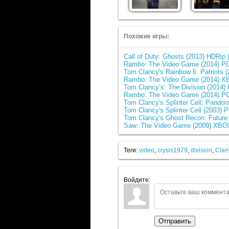
Похожие игры:
Call of Duty: Ghosts (2013) HDRip
Rambo: The Video Game (2014) P
Tom Clancy's Rainbow 6: Patriots 
Rambo: The Video Game (2014) X
Tom Clancy’s: The Division (2014)
Rambo: The Video Game (2014) PC
Tom Clancy's Splinter Cell: Pando
Tom Clancy's Splinter Cell (2003) 
Tom Clancy's Ghost Recon: Future 
Saw: The Video Game (2009) XBO
Теги:
video
,
crysis1979
,
division
,
Clan
Войдите:
Отправить