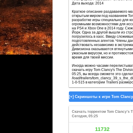
Дата выхода: 2014
Краткое описание раздаваемого мат
открытым миром под названием Tom C
разработке игры специально для к
огромными возможностями для иссле
на PS4 и Xbox One в 2014 году. Сю
Йорк. Одна за другой вышли из стр
погрузилось в хаос. Ввиду сложив
подготовленных агентов. Члены д
действовать независимо в экстрем
Дивизиона оказываются втянутыми 
ужасным вирусом, но и противостоя
время для твоей миссии.
Иногда можно часами перелистывать
скачать игру Tom Clancy's The Divisi
05:25, вы всегда сможете это сдела
/load/trailers/tom_clancy_39_s_the
1-0-515 в категории Trailers разме
Скачать торрентом Tom Clancy's Th
Сегодня, 05:25
11732