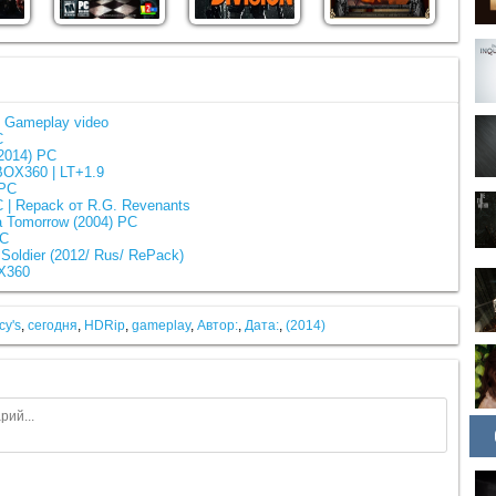
 | Gameplay video
C
(2014) PC
BOX360 | LT+1.9
 PC
 | Repack от R.G. Revenants
ra Tomorrow (2004) PC
PC
Soldier (2012/ Rus/ RePack)
X360
cy's
,
сегодня
,
HDRip
,
gameplay
,
Автор:
,
Дата:
,
(2014)