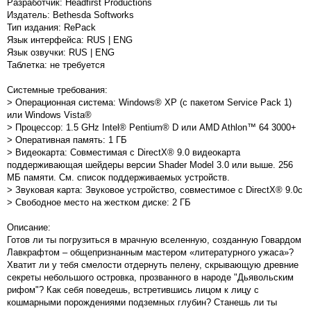
Разработчик: Headfirst Productions
Издатель: Bethesda Softworks
Тип издания: RePack
Язык интерфейса: RUS | ENG
Язык озвучки: RUS | ENG
Таблетка: не требуется
Системные требования:
> Операционная система: Windows® XP (с пакетом Service Pack 1)
или Windows Vista®
> Процессор: 1.5 GHz Intel® Pentium® D или AMD Athlon™ 64 3000+
> Оперативная память: 1 ГБ
> Видеокарта: Совместимая с DirectX® 9.0 видеокарта
поддерживающая шейдеры версии Shader Model 3.0 или выше. 256
МБ памяти. См. список поддерживаемых устройств.
> Звуковая карта: Звуковое устройство, совместимое с DirectX® 9.0с
> Свободное место на жестком диске: 2 ГБ
Описание:
Готов ли ты погрузиться в мрачную вселенную, созданную Говардом
Лавкрафтом – общепризнанным мастером «литературного ужаса»?
Хватит ли у тебя смелости отдернуть пелену, скрывающую древние
секреты небольшого островка, прозванного в народе "Дьявольским
рифом"? Как себя поведешь, встретившись лицом к лицу с
кошмарными порождениями подземных глубин? Станешь ли ты