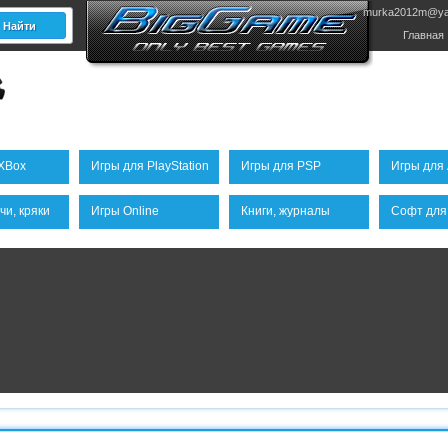
murka2012m@ya
Главная
XBox
Игры для PlayStation
Игры для PSP
Игры для 
чи, кряки
Игры Online
Книги, журналы
Софт для