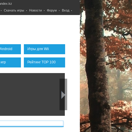
ndex.kz
Скачать игры
Новости
Форум
Вход
Android
Игры для Wii
 игр
Рейтинг TOP 100