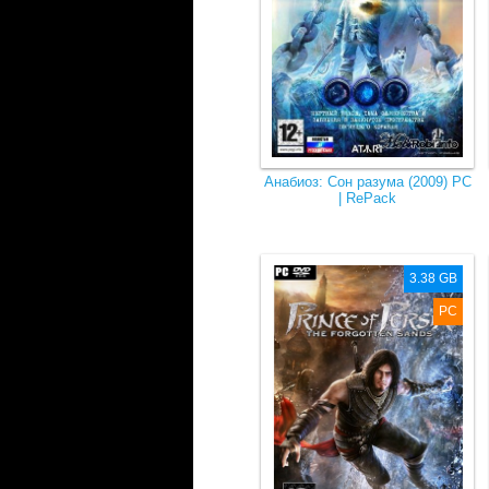
Анабиоз: Сон разума (2009) PC
| RePack
3.38 GB
PC