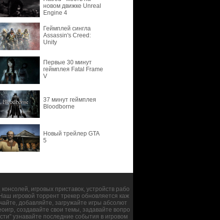
новом движке Unreal
Engine 4
Геймплей сингла
Assassin's Creed:
Unity
Первые 30 минут
геймплея Fatal Frame
V
37 минут геймплея
Bloodborne
Новый трейлер GTA
5
консолей, игровых приставок, устройств рабо
. Наш игровой торрент трекер обновляется каж
чайте, добавляйте, загружайте игры абсолют
оигр, создавайте свои темы, задавайте вопро
сти" узнавайте последние события в игровом