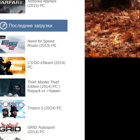
Armored Warfare
(2015) PC
Последние загрузки
Need for Speed:
Rivals (2013) PC
CS:GO xSteam (2014)
PC
Thief: Master Thief
Edition (2014) PC |
Repack от =Чувак=
Tropico 5 (2014) PC
GRID: Autosport
(2014) PC