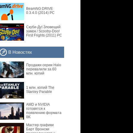
BeamNG DRIVE
0.3.4.0 (2014) PC
Скуби-Ду! Зловещий
замок / Scooby-Doo!
First Frights (2011) PC
В Новостях
Продажи серии Halo
перевалили за 60
млн. копий
1 млн. копий The
Stanley Parable
AMD и NVIDIA
готовятся к
появлению формата
8K
Мастер графики
Барт Вронски