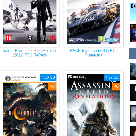
Saints Row: The Third + 7 DLC
RACE Injection (2011) РС |
(2011) PC | RePack
Лицензия
4.36 GB
4.37 GB
PC
PC