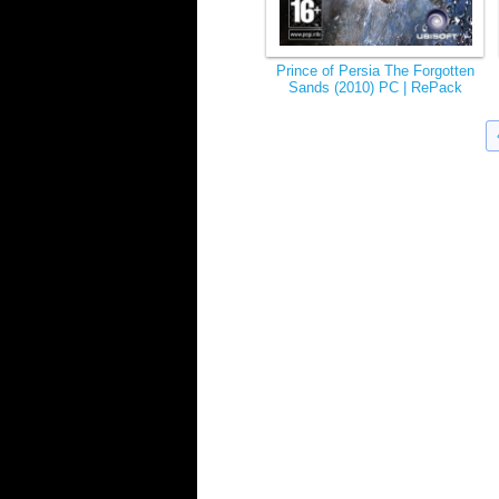
Prince of Persia The Forgotten
Sands (2010) PC | RePack